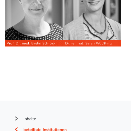
Prof. Dr. med. Evelin Schröck
Dr. rer. nat. Sarah Wölffling
Inhalte
beteiligte Institutionen